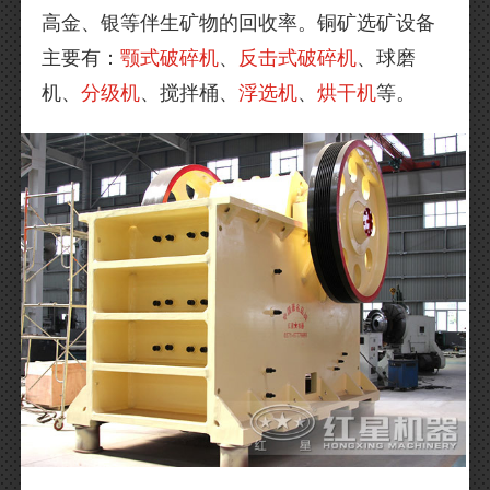
高金、银等伴生矿物的回收率。铜矿选矿设备
主要有：
颚式破碎机
、
反击式破碎机
、球磨
机、
分级机
、搅拌桶、
浮选机
、
烘干机
等。