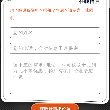
在线留言
31分钟前 吴先生：成套石头破碎设备有吗？给个详细
产品资料
想了解设备资料？报价？售后？请留言，速回
电！
36分钟前 罗先生：每小时100吨左右的鄂破和反击破，
推荐下型号
42分钟前 梁先生：膨润土磨到200目，用什么磨粉设
备？
获取优惠报价单