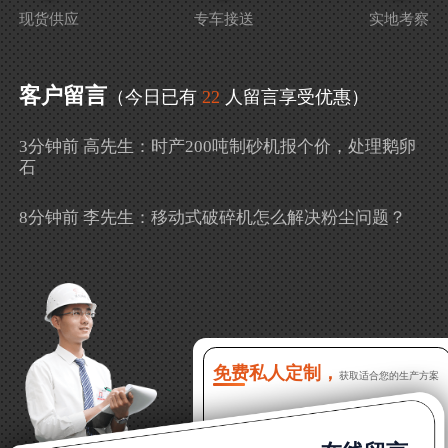
现货供应
专车接送
实地考察
客户留言
（今日已有
22
人留言享受优惠）
3分钟前 高先生：时产200吨制砂机报个价，处理鹅卵
石
8分钟前 李先生：移动式破碎机怎么解决粉尘问题？
13分钟前 徐女士：需要制砂机，南宁能看制砂现场
吗？
16分钟前 程先生：破碎生产线出个方案及报价，有什
么售后服务？
免费私人定制，
获取适合您的生产方案
22分钟前 郑女士：想了解时产500吨锤破，加工石灰石