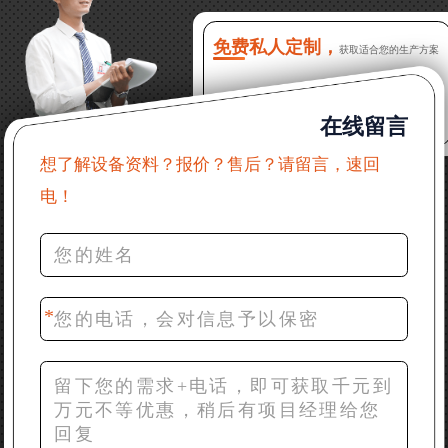
16分钟前 程先生：破碎生产线出个方案及报价，有什
么售后服务？
免费私人定制，
获取适合您的生产方案
22分钟前 郑女士：想了解时产500吨锤破，加工石灰石
在线留言
31分钟前 吴先生：成套石头破碎设备有吗？给个详细
产品资料
想了解设备资料？报价？售后？请留言，速回
电！
36分钟前 罗先生：每小时100吨左右的鄂破和反击破，
推荐下型号
42分钟前 梁先生：膨润土磨到200目，用什么磨粉设
备？