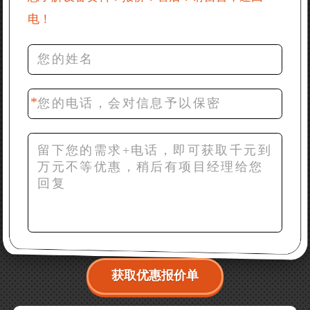
电！
36分钟前 罗先生：每小时100吨左右的鄂破和反击破，
推荐下型号
42分钟前 梁先生：膨润土磨到200目，用什么磨粉设
备？
获取优惠报价单