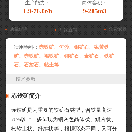
生产能力：
筒体容积：
1.9-76.0t/h
9-285m3
质量保障
免费安装
厂家直销
适用物料：
赤铁矿、河沙、铜矿石、磁黄铁
矿、赤铁矿、褐铁矿、钼矿石、金矿石、铁矿
石、石灰石、粘土等
技术参数
赤铁矿简介
赤铁矿是为重要的铁矿石类型，含铁量高达
70%以上，多呈现为钢灰色晶体状、鳞片状、
松软土状、纤维状等，根据形态不同，又可分