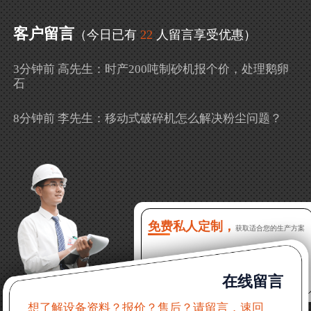
客户留言
（今日已有
22
人留言享受优惠）
3分钟前 高先生：时产200吨制砂机报个价，处理鹅卵
石
8分钟前 李先生：移动式破碎机怎么解决粉尘问题？
13分钟前 徐女士：需要制砂机，南宁能看制砂现场
吗？
16分钟前 程先生：破碎生产线出个方案及报价，有什
么售后服务？
免费私人定制，
获取适合您的生产方案
22分钟前 郑女士：想了解时产500吨锤破，加工石灰石
在线留言
31分钟前 吴先生：成套石头破碎设备有吗？给个详细
产品资料
想了解设备资料？报价？售后？请留言，速回