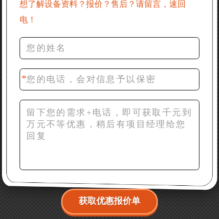
想了解设备资料？报价？售后？请留言，速回
电！
36分钟前 罗先生：每小时100吨左右的鄂破和反击破，
推荐下型号
42分钟前 梁先生：膨润土磨到200目，用什么磨粉设
备？
获取优惠报价单