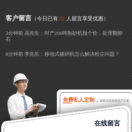
客户留言
（今日已有
22
人留言享受优惠）
3分钟前 高先生：时产200吨制砂机报个价，处理鹅卵
石
8分钟前 李先生：移动式破碎机怎么解决粉尘问题？
13分钟前 徐女士：需要制砂机，南宁能看制砂现场
吗？
16分钟前 程先生：破碎生产线出个方案及报价，有什
么售后服务？
免费私人定制，
获取适合您的生产方案
22分钟前 郑女士：想了解时产500吨锤破，加工石灰石
在线留言
31分钟前 吴先生：成套石头破碎设备有吗？给个详细
产品资料