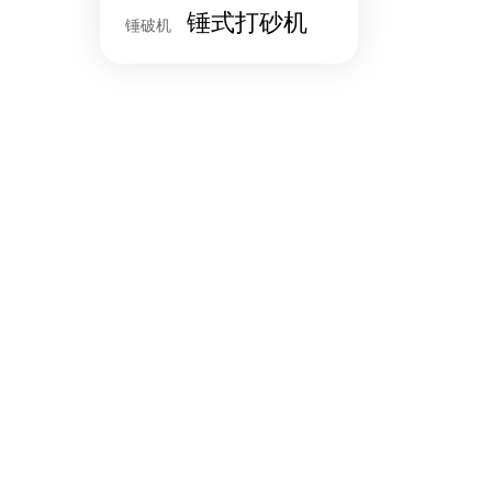
锤式打砂机
锤破机