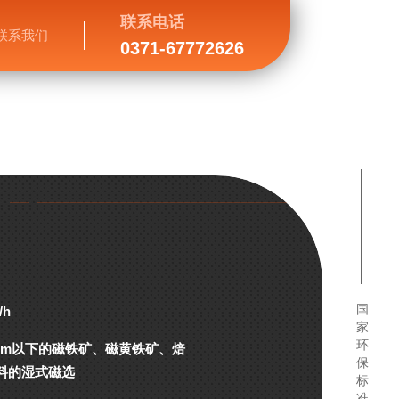
联系电话
联系我们
0371-67772626
国
/h
家
环
mm以下的磁铁矿、磁黄铁矿、焙
保
料的湿式磁选
标
准