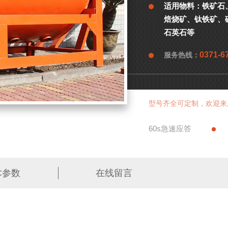
适用物料：
铁矿石
焙烧矿、钛铁矿、
石英石等
0371-6
服务热线：
型号齐全可定制，欢迎来
60s急速应答
术参数
在线留言