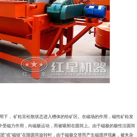
下， 矿粒呈松散状态进入槽体的给矿区。在磁场的作用，磁性矿粒发
在矿浆中受磁力作用，向磁极运动，而被吸附在圆筒上。由于磁极的极性沿圆筒
团”或“磁链”在随圆筒旋转时，由于磁极交替而产生磁搅拌现象，被夹杂