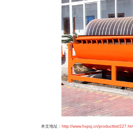
本文地址：
http://www.hxpsj.cn/productlist/227.ht