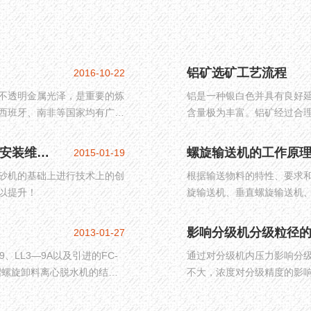
铝矿选矿工艺流程
2016-10-22
不透明金属光泽，是重要的炼
铝是一种银白色并具有良好
西班牙、南非等国家均有广泛
含量极为丰富。铝矿经过合
得具有更高工业价值的铜精
金、机械、汽车、军事等诸
新型螺旋洗砂机工作原理、性能特点及其安装维护须知
螺旋输送机的工作原
2015-01-19
砂机的基础上进行技术上的创
根据输送物料的特性、要求
以提升！
旋输送机、垂直螺旋输送机
旋输送机的工作原理、特点
影响分级机分级粒径
2013-01-27
LL3—9A以及引进的FC-
通过对分级机内压力影响分
介绍螺旋卸料离心脱水机的结
不大，浓度对分级精度的影
影响也趋于稳定。