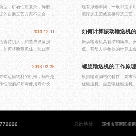
类型，矿石性质复杂，碎磨工
现有浮选车间，一般都是采
泛的自磨工艺方案不适合，重
缩浮选工艺或直接浮选工艺
备选型进行介绍。
或控制不严，不能保证+0.
厂，不能保证消除高灰细泥
如何计算振动输送机
2013-12-11
的不良影响，具体表现在浮
危害特别大，如造成设备损
振动输送机具有结构简单、
煤泥产品的灰分比浮选尾煤
，如何将断带抓住，防止事故
点。其动力学参数的计算主
90%?95%，因此，应当积
断带保护功能的装置，其设计
下文将介绍着两个参数的计
螺旋输送机的工作原
2013-02-25
方式运输物料的机械，蜗杆是
根据输送物料的特性、要求
作性能的好坏与使用寿命长
旋输送机、垂直螺旋输送机
旋输送机的工作原理、特点
772626
总部地址
郑州市高新区梧桐