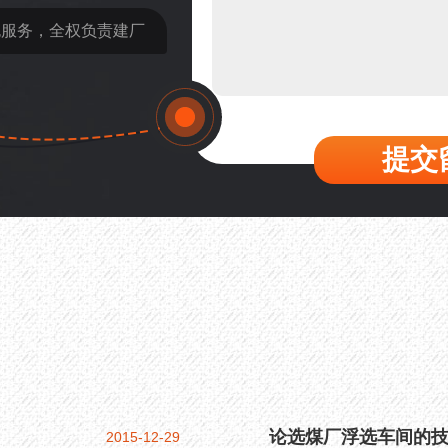
42分钟前 梁先生：膨润土磨
包服务，全权负责建厂
提交
论选煤厂浮选车间的
2015-12-29