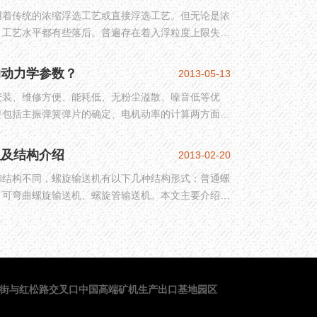
用着传统的浓缩浮选工艺或直接浮选工艺。但无论是浓
，工艺水平都有些落后。普遍存在着入浮粒度上限失控
5mm级颗粒不进浮选，不能保证不经浮选的煤泥不出
在洗水系统中的积聚，对精煤，特别是对浮选精煤造成
的动力学参数？
2013-05-13
选精煤在总精煤中占不到应有的份额，压滤煤泥或厂外
安装、维修方便、能耗低、无粉尘溢散、噪音低等优
灰分低得太多，因而全厂选煤效率很低或很难达到
要包括主振弹簧弹片的确定、电机动率的计算两方面，
极地进行技术改造。
算方法。
理及结构介绍
2013-02-20
和结构不同，螺旋输送机有以下几种结构形式：普通螺
、可弯曲螺旋输送机、螺旋管输送机。本文主要介绍螺
和主要部件。
街与红松路交叉口中国高端矿机生产出口基地园区