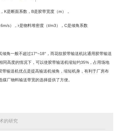
h），K是断面系数，B是胶带宽度（m），
.6m/s），r是物料堆密度（t/m3），C是倾角系数
倾角一般不超过17°~18°，而花纹胶带输送机比通用胶带输送
相同高度的情况下，可以使胶带输送机缩短约35%，占用场地
纹胶带输送机优点是提高输送机倾角，缩短机身，有利于厂房布
，给选煤厂物料输送带宽的选择提供了方便。
术的研究