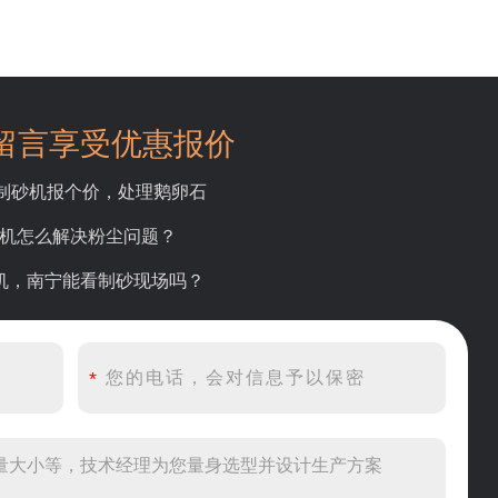
留言享受优惠报价
吨制砂机报个价，处理鹅卵石
碎机怎么解决粉尘问题？
砂机，南宁能看制砂现场吗？
产线出个方案及报价，有什么售后服务？
产500吨锤破，加工石灰石
头破碎设备有吗？给个详细产品资料
00吨左右的鄂破和反击破，推荐下型号