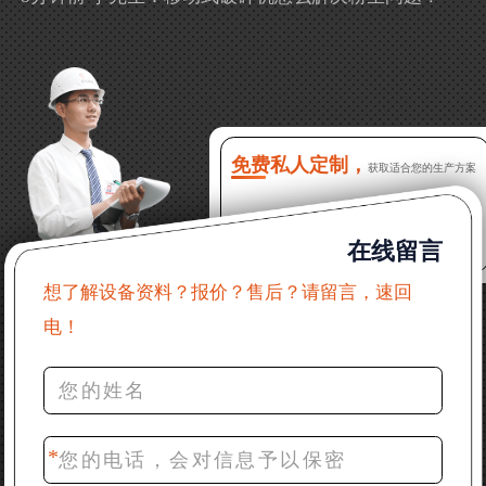
13分钟前 徐女士：需要制砂机，南宁能看制砂现场
吗？
16分钟前 程先生：破碎生产线出个方案及报价，有什
么售后服务？
免费私人定制，
获取适合您的生产方案
22分钟前 郑女士：想了解时产500吨锤破，加工石灰石
在线留言
31分钟前 吴先生：成套石头破碎设备有吗？给个详细
产品资料
想了解设备资料？报价？售后？请留言，速回
电！
36分钟前 罗先生：每小时100吨左右的鄂破和反击破，
推荐下型号
42分钟前 梁先生：膨润土磨到200目，用什么磨粉设
备？