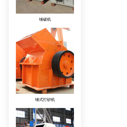
锤破机
锤式打砂机