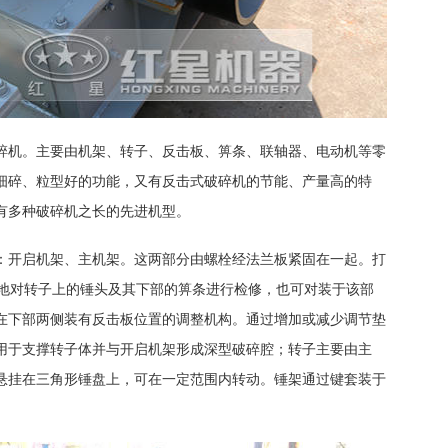
碎机。主要由机架、转子、反击板、箅条、联轴器、电动机等零
细碎、粒型好的功能，又有反击式破碎机的节能、产量高的特
有多种破碎机之长的先进机型。
：开启机架、主机架。这两部分由螺栓经法兰板紧固在一起。打
便地对转子上的锤头及其下部的箅条进行检修，也可对装于该部
在下部两侧装有反击板位置的调整机构。通过增加或减少调节垫
用于支撑转子体并与开启机架形成深型破碎腔；转子主要由主
悬挂在三角形锤盘上，可在一定范围内转动。锤架通过键套装于