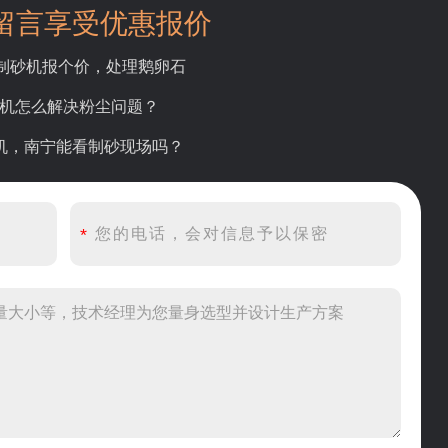
留言享受优惠报价
吨制砂机报个价，处理鹅卵石
碎机怎么解决粉尘问题？
砂机，南宁能看制砂现场吗？
产线出个方案及报价，有什么售后服务？
产500吨锤破，加工石灰石
头破碎设备有吗？给个详细产品资料
00吨左右的鄂破和反击破，推荐下型号
到200目，用什么磨粉设备？