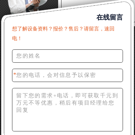
22分钟前 郑女士：想了解时产500吨锤破，加工石灰石
在线留言
31分钟前 吴先生：成套石头破碎设备有吗？给个详细
产品资料
想了解设备资料？报价？售后？请留言，速回
电！
36分钟前 罗先生：每小时100吨左右的鄂破和反击破，
推荐下型号
42分钟前 梁先生：膨润土磨到200目，用什么磨粉设
备？