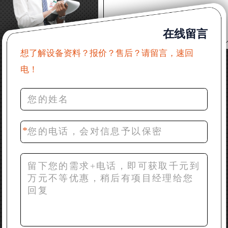
22分钟前 郑女士：想了解时产500吨锤破，加工石灰石
在线留言
31分钟前 吴先生：成套石头破碎设备有吗？给个详细
产品资料
想了解设备资料？报价？售后？请留言，速回
电！
36分钟前 罗先生：每小时100吨左右的鄂破和反击破，
推荐下型号
42分钟前 梁先生：膨润土磨到200目，用什么磨粉设
备？