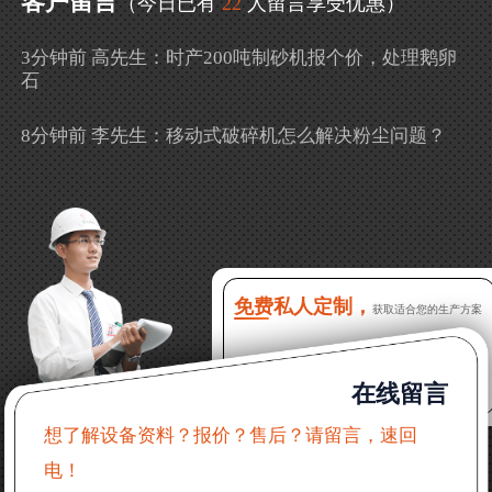
客户留言
（今日已有
22
人留言享受优惠）
3分钟前 高先生：时产200吨制砂机报个价，处理鹅卵
石
8分钟前 李先生：移动式破碎机怎么解决粉尘问题？
13分钟前 徐女士：需要制砂机，南宁能看制砂现场
吗？
16分钟前 程先生：破碎生产线出个方案及报价，有什
么售后服务？
免费私人定制，
获取适合您的生产方案
22分钟前 郑女士：想了解时产500吨锤破，加工石灰石
在线留言
31分钟前 吴先生：成套石头破碎设备有吗？给个详细
产品资料
想了解设备资料？报价？售后？请留言，速回
电！
36分钟前 罗先生：每小时100吨左右的鄂破和反击破，