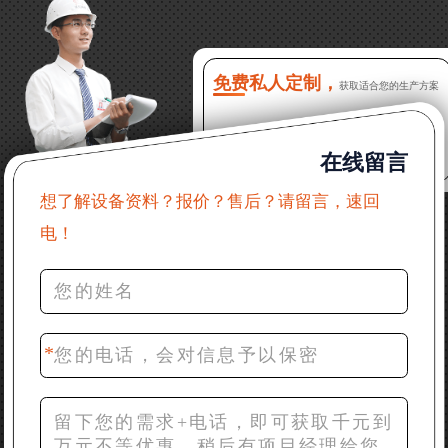
16分钟前 程先生：破碎生产线出个方案及报价，有什
么售后服务？
免费私人定制，
获取适合您的生产方案
22分钟前 郑女士：想了解时产500吨锤破，加工石灰石
在线留言
31分钟前 吴先生：成套石头破碎设备有吗？给个详细
产品资料
想了解设备资料？报价？售后？请留言，速回
电！
36分钟前 罗先生：每小时100吨左右的鄂破和反击破，
推荐下型号
42分钟前 梁先生：膨润土磨到200目，用什么磨粉设
备？