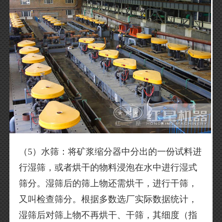
（5）水筛：将矿浆缩分器中分出的一份试料进
行湿筛，或者烘干的物料浸泡在水中进行湿式
筛分。湿筛后的筛上物还需烘干，进行干筛，
又叫检查筛分。根据多数选厂实际数据统计，
湿筛后对筛上物不再烘干、干筛，其细度（指