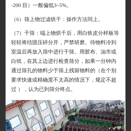
-200 目）一般偏低3~5%。
（6）筛上物过滤烘干：操作方法同上。
（7）干筛：端上物烘干后，用白铁皮分样板等
轻轻将结团压碎分开，严禁研磨。待物料冷到
室温后再放入筛中进行干筛。用胶布、油市或
白纸，在其上边进行检查筛分，如果一分钟内
通过筛孔的物料少于筛上残留物料的（在个别
要求快速或精确度不太高的情况下，规定不超
过 ），认为已到筛分终点。