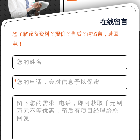
22分钟前 郑女士：想了解时产500吨锤破，加工石灰石
在线留言
31分钟前 吴先生：成套石头破碎设备有吗？给个详细
产品资料
想了解设备资料？报价？售后？请留言，速回
电！
36分钟前 罗先生：每小时100吨左右的鄂破和反击破，
推荐下型号
42分钟前 梁先生：膨润土磨到200目，用什么磨粉设
备？