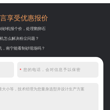
言享受优惠报价
吨制砂机报个价，处理鹅卵石
碎机怎么解决粉尘问题？
砂机，南宁能看制砂现场吗？
产线出个方案及报价，有什么售后服务？
产500吨锤破，加工石灰石
头破碎设备有吗？给个详细产品资料
00吨左右的鄂破和反击破，推荐下型号
到200目，用什么磨粉设备？