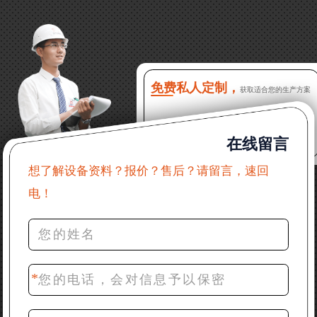
13分钟前 徐女士：需要制砂机，南宁能看制砂现场
吗？
16分钟前 程先生：破碎生产线出个方案及报价，有什
么售后服务？
免费私人定制，
获取适合您的生产方案
22分钟前 郑女士：想了解时产500吨锤破，加工石灰石
在线留言
31分钟前 吴先生：成套石头破碎设备有吗？给个详细
产品资料
想了解设备资料？报价？售后？请留言，速回
电！
36分钟前 罗先生：每小时100吨左右的鄂破和反击破，
推荐下型号
42分钟前 梁先生：膨润土磨到200目，用什么磨粉设
备？