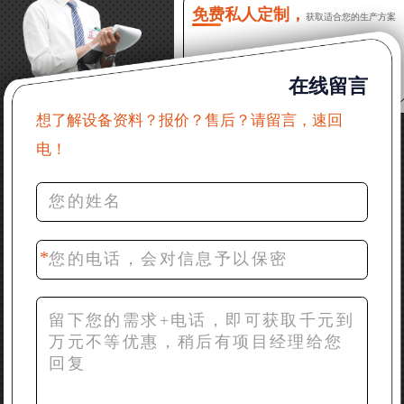
么售后服务？
免费私人定制，
获取适合您的生产方案
22分钟前 郑女士：想了解时产500吨锤破，加工石灰石
在线留言
31分钟前 吴先生：成套石头破碎设备有吗？给个详细
产品资料
想了解设备资料？报价？售后？请留言，速回
电！
36分钟前 罗先生：每小时100吨左右的鄂破和反击破，
推荐下型号
42分钟前 梁先生：膨润土磨到200目，用什么磨粉设
备？