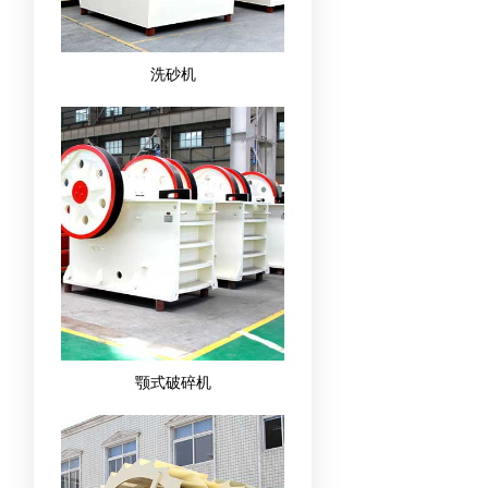
洗砂机
颚式破碎机