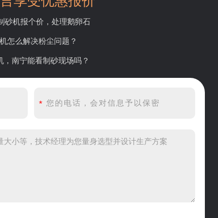
言享受优惠报价
吨制砂机报个价，处理鹅卵石
碎机怎么解决粉尘问题？
砂机，南宁能看制砂现场吗？
产线出个方案及报价，有什么售后服务？
产500吨锤破，加工石灰石
头破碎设备有吗？给个详细产品资料
00吨左右的鄂破和反击破，推荐下型号
到200目，用什么磨粉设备？