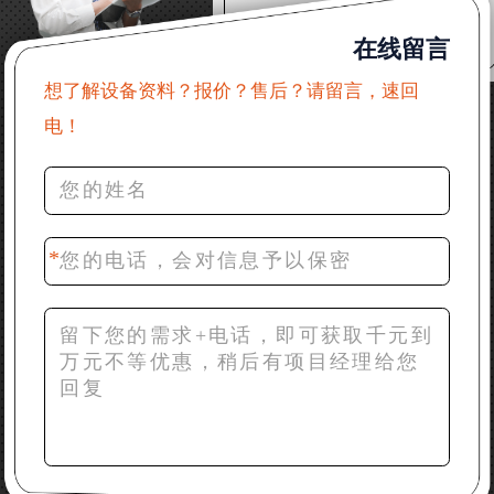
22分钟前 郑女士：想了解时产500吨锤破，加工石灰石
在线留言
31分钟前 吴先生：成套石头破碎设备有吗？给个详细
产品资料
想了解设备资料？报价？售后？请留言，速回
电！
36分钟前 罗先生：每小时100吨左右的鄂破和反击破，
推荐下型号
42分钟前 梁先生：膨润土磨到200目，用什么磨粉设
备？