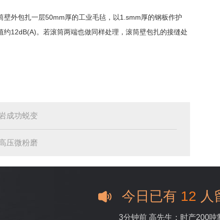
壁外包扎一层50mm厚的工业毛毡，以1.smm厚的钢板作护
约12dB(A)。若滚筒两端也做同样处理，滚筒壁包扎的接缝处
岩成功蜕变
高压微粉磨
今日已有
12
人
3分钟前 高先生：时产200