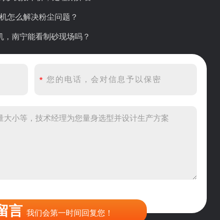
碎机怎么解决粉尘问题？
砂机，南宁能看制砂现场吗？
产线出个方案及报价，有什么售后服务？
产500吨锤破，加工石灰石
头破碎设备有吗？给个详细产品资料
00吨左右的鄂破和反击破，推荐下型号
到200目，用什么磨粉设备？
留言
我们会第一时间回复您！