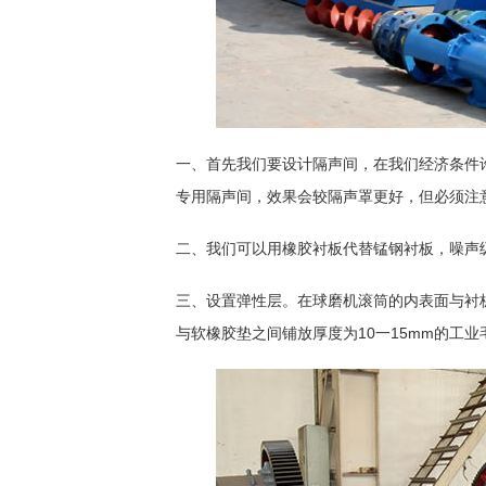
一、首先我们要设计隔声间，在我们经济条件
专用隔声间，效果会较隔声罩更好，但必须注
二、我们可以用橡胶衬板代替锰钢衬板，噪声级
三、设置弹性层。在球磨机滚筒的内表面与衬
与软橡胶垫之间铺放厚度为10一15mm的工