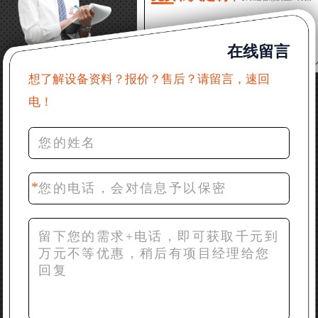
22分钟前 郑女士：想了解时产500吨锤破，加工石灰石
在线留言
31分钟前 吴先生：成套石头破碎设备有吗？给个详细
产品资料
想了解设备资料？报价？售后？请留言，速回
电！
36分钟前 罗先生：每小时100吨左右的鄂破和反击破，
推荐下型号
42分钟前 梁先生：膨润土磨到200目，用什么磨粉设
备？