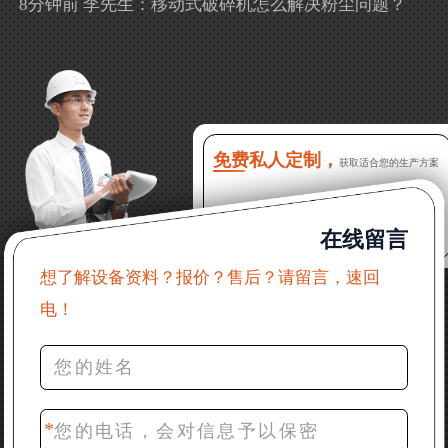
8分钟前 李先生：移动式破碎机怎么解决粉尘问题？
13分钟前 徐女士：需要制砂机，南宁能看制砂现场
吗？
16分钟前 程先生：破碎生产线出个方案及报价，有什
么售后服务？
免费私人定制，
获取适合您的生产方案
22分钟前 郑女士：想了解时产500吨锤破，加工石灰石
在线留言
31分钟前 吴先生：成套石头破碎设备有吗？给个详细
产品资料
想了解设备资料？报价？售后？请留言，速回
电！
36分钟前 罗先生：每小时100吨左右的鄂破和反击破，
推荐下型号
42分钟前 梁先生：膨润土磨到200目，用什么磨粉设
备？