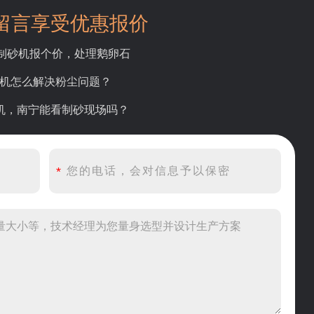
留言享受优惠报价
吨制砂机报个价，处理鹅卵石
碎机怎么解决粉尘问题？
砂机，南宁能看制砂现场吗？
产线出个方案及报价，有什么售后服务？
产500吨锤破，加工石灰石
头破碎设备有吗？给个详细产品资料
00吨左右的鄂破和反击破，推荐下型号
到200目，用什么磨粉设备？