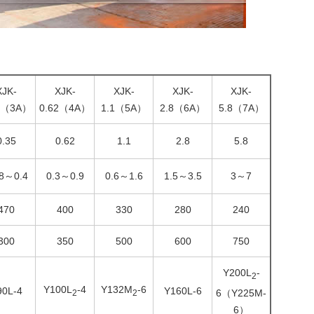
XJK-
XJK-
XJK-
XJK-
XJK-
5（3A）
0.62（4A）
1.1（5A）
2.8（6A）
5.8（7A）
0.35
0.62
1.1
2.8
5.8
18～0.4
0.3～0.9
0.6～1.6
1.5～3.5
3～7
470
400
330
280
240
300
350
500
600
750
Y200L
-
2
Y100L
-4
Y132M
-6
90L-4
Y160L-6
6（Y225M-
2
2
6）