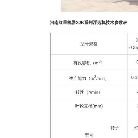
河南红星机器XJK系列浮选机技术参数表
型号规格
0.3
3
有效容积（m
）
3
0.
生产能力（m
/min）
转速（r/min）
叶轮直径(mm)
转子
Y
型号