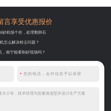
留言享受优惠报价
吨制砂机报个价，处理鹅卵石
碎机怎么解决粉尘问题？
砂机，南宁能看制砂现场吗？
产线出个方案及报价，有什么售后服务？
产500吨锤破，加工石灰石
头破碎设备有吗？给个详细产品资料
00吨左右的鄂破和反击破，推荐下型号
到200目，用什么磨粉设备？