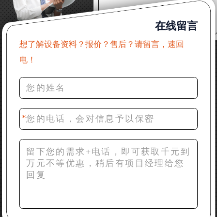
22分钟前 郑女士：想了解时产500吨锤破，加工石灰石
在线留言
31分钟前 吴先生：成套石头破碎设备有吗？给个详细
产品资料
想了解设备资料？报价？售后？请留言，速回
电！
36分钟前 罗先生：每小时100吨左右的鄂破和反击破，
推荐下型号
42分钟前 梁先生：膨润土磨到200目，用什么磨粉设
备？