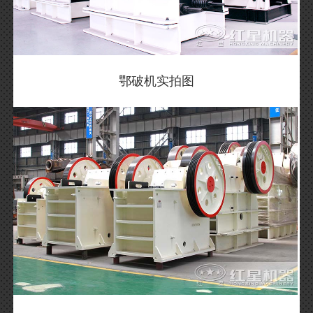
鄂破机实拍图