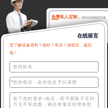
16分钟前 程先生：破碎生产线出个方案及报价，有什
么售后服务？
免费私人定制，
获取适合您的生产方案
22分钟前 郑女士：想了解时产500吨锤破，加工石灰石
在线留言
31分钟前 吴先生：成套石头破碎设备有吗？给个详细
产品资料
想了解设备资料？报价？售后？请留言，速回
电！
36分钟前 罗先生：每小时100吨左右的鄂破和反击破，
推荐下型号
42分钟前 梁先生：膨润土磨到200目，用什么磨粉设
备？