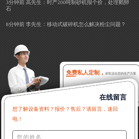
3分钟前 高先生：时产200吨制砂机报个价，处理鹅卵
石
8分钟前 李先生：移动式破碎机怎么解决粉尘问题？
13分钟前 徐女士：需要制砂机，南宁能看制砂现场
吗？
16分钟前 程先生：破碎生产线出个方案及报价，有什
么售后服务？
免费私人定制，
获取适合您的生产方案
22分钟前 郑女士：想了解时产500吨锤破，加工石灰石
在线留言
31分钟前 吴先生：成套石头破碎设备有吗？给个详细
产品资料
想了解设备资料？报价？售后？请留言，速回
电！
36分钟前 罗先生：每小时100吨左右的鄂破和反击破，
推荐下型号